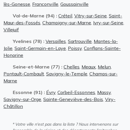
lès-Gonesse
,
Franconville
,
Goussainville
Val-de-Marne (94) :
Créteil
,
Vitry-sur-Seine
,
Saint-
Maur-des-Fossés
,
Champigny-sur-Marne
,
Ivry-sur-Seine
,
Villejuif
Yvelines (78) :
Versailles
,
Sartrouville
,
Mantes-la-
Jolie
,
Saint-Germain-en-Laye
,
Poissy
,
Conflans-Sainte-
Honorine
Seine-et-Marne (77) :
Chelles
,
Meaux
,
Melun
,
Pontault-Combault
,
Savigny-le-Temple
,
Champs-sur-
Marne
Essonne (91) :
Évry
,
Corbeil-Essonnes
,
Massy
,
Savigny-sur-Orge
,
Sainte-Geneviève-des-Bois
,
Viry-
Châtillon
* Votre ville n'est pas dans la liste ? Nous intervenons sur