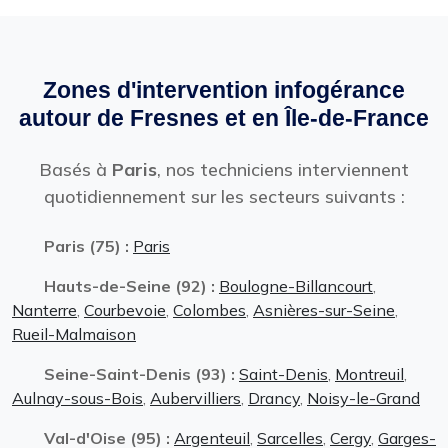
Zones d'intervention infogérance
autour de Fresnes et en Île-de-France
Basés à
Paris
, nos techniciens interviennent
quotidiennement sur les secteurs suivants :
Paris (75) :
Paris
Hauts-de-Seine (92) :
Boulogne-Billancourt
,
Nanterre
,
Courbevoie
,
Colombes
,
Asnières-sur-Seine
,
Rueil-Malmaison
Seine-Saint-Denis (93) :
Saint-Denis
,
Montreuil
,
Aulnay-sous-Bois
,
Aubervilliers
,
Drancy
,
Noisy-le-Grand
Val-d'Oise (95) :
Argenteuil
,
Sarcelles
,
Cergy
,
Garges-