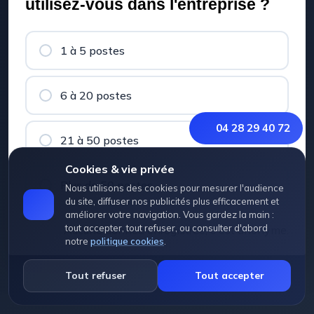
utilisez-vous dans l'entreprise ?
1 à 5 postes
6 à 20 postes
04 28 29 40 72
21 à 50 postes
Cookies & vie privée
Plus de 50 postes
Nous utilisons des cookies pour mesurer l'audience
du site, diffuser nos publicités plus efficacement et
améliorer votre navigation. Vous gardez la main :
tout accepter, tout refuser, ou consulter d'abord
Aucune donnée enregistrée, c'est anonyme.
notre
politique cookies
.
Tout refuser
Tout accepter