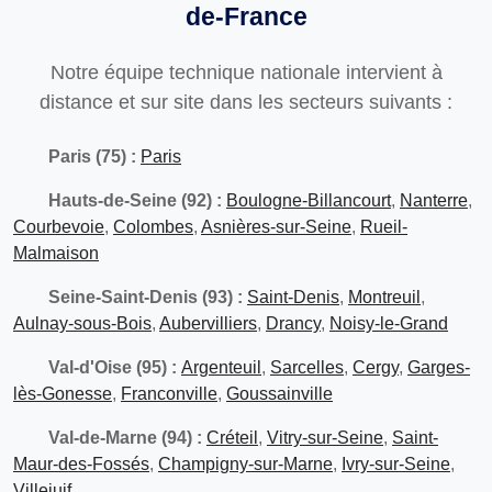
de-France
Notre équipe technique nationale intervient à
distance et sur site dans les secteurs suivants :
Paris (75) :
Paris
Hauts-de-Seine (92) :
Boulogne-Billancourt
,
Nanterre
,
Courbevoie
,
Colombes
,
Asnières-sur-Seine
,
Rueil-
Malmaison
Seine-Saint-Denis (93) :
Saint-Denis
,
Montreuil
,
Aulnay-sous-Bois
,
Aubervilliers
,
Drancy
,
Noisy-le-Grand
Val-d'Oise (95) :
Argenteuil
,
Sarcelles
,
Cergy
,
Garges-
lès-Gonesse
,
Franconville
,
Goussainville
Val-de-Marne (94) :
Créteil
,
Vitry-sur-Seine
,
Saint-
Maur-des-Fossés
,
Champigny-sur-Marne
,
Ivry-sur-Seine
,
Villejuif