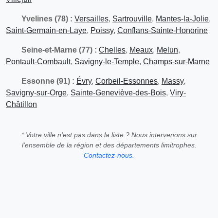
Yvelines (78) :
Versailles
,
Sartrouville
,
Mantes-la-Jolie
,
Saint-Germain-en-Laye
,
Poissy
,
Conflans-Sainte-Honorine
Seine-et-Marne (77) :
Chelles
,
Meaux
,
Melun
,
Pontault-Combault
,
Savigny-le-Temple
,
Champs-sur-Marne
Essonne (91) :
Évry
,
Corbeil-Essonnes
,
Massy
,
Savigny-sur-Orge
,
Sainte-Geneviève-des-Bois
,
Viry-
Châtillon
* Votre ville n'est pas dans la liste ? Nous intervenons sur
l'ensemble de la région et des départements limitrophes.
Contactez-nous.