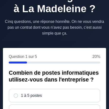
à La Madeleine ?
Cinq questions, une réponse honnête. On ne vous vendra
pas un contrat dont vous n'avez pas besoin, c'est aussi
simple que ça.
Question
1
sur 5
20%
Combien de postes informatiques
utilisez-vous dans l'entreprise ?
1 à 5 postes