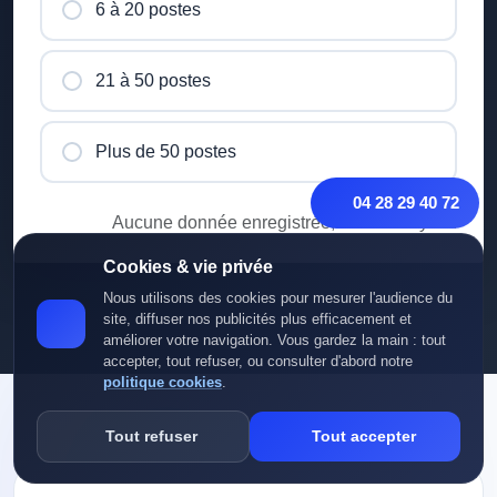
6 à 20 postes
21 à 50 postes
Plus de 50 postes
04 28 29 40 72
Aucune donnée enregistrée, c'est anonyme.
Cookies & vie privée
Nous utilisons des cookies pour mesurer l'audience du
site, diffuser nos publicités plus efficacement et
améliorer votre navigation. Vous gardez la main : tout
accepter, tout refuser, ou consulter d'abord notre
politique cookies
.
Tout refuser
Tout accepter