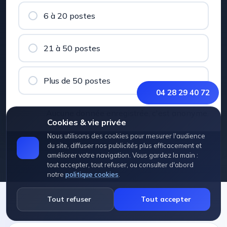
6 à 20 postes
21 à 50 postes
Plus de 50 postes
04 28 29 40 72
Aucune donnée enregistrée, c'est anonyme.
Cookies & vie privée
Nous utilisons des cookies pour mesurer l'audience
du site, diffuser nos publicités plus efficacement et
améliorer votre navigation. Vous gardez la main :
tout accepter, tout refuser, ou consulter d'abord
notre
politique cookies
.
Tout refuser
Tout accepter