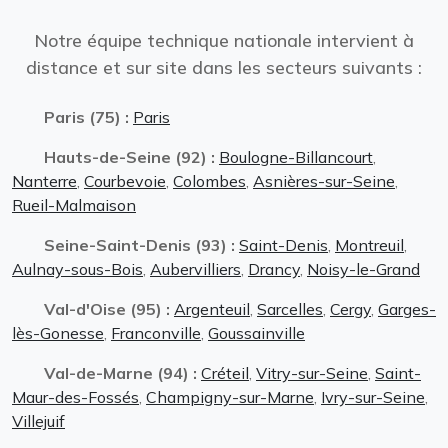
Notre équipe technique nationale intervient à
distance et sur site dans les secteurs suivants :
Paris (75) :
Paris
Hauts-de-Seine (92) :
Boulogne-Billancourt
,
Nanterre
,
Courbevoie
,
Colombes
,
Asnières-sur-Seine
,
Rueil-Malmaison
Seine-Saint-Denis (93) :
Saint-Denis
,
Montreuil
,
Aulnay-sous-Bois
,
Aubervilliers
,
Drancy
,
Noisy-le-Grand
Val-d'Oise (95) :
Argenteuil
,
Sarcelles
,
Cergy
,
Garges-
lès-Gonesse
,
Franconville
,
Goussainville
Val-de-Marne (94) :
Créteil
,
Vitry-sur-Seine
,
Saint-
Maur-des-Fossés
,
Champigny-sur-Marne
,
Ivry-sur-Seine
,
Villejuif