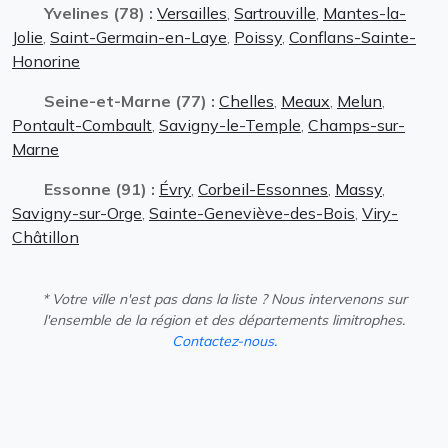
Yvelines (78) :
Versailles
,
Sartrouville
,
Mantes-la-
Jolie
,
Saint-Germain-en-Laye
,
Poissy
,
Conflans-Sainte-
Honorine
Seine-et-Marne (77) :
Chelles
,
Meaux
,
Melun
,
Pontault-Combault
,
Savigny-le-Temple
,
Champs-sur-
Marne
Essonne (91) :
Évry
,
Corbeil-Essonnes
,
Massy
,
Savigny-sur-Orge
,
Sainte-Geneviève-des-Bois
,
Viry-
Châtillon
* Votre ville n'est pas dans la liste ? Nous intervenons sur
l'ensemble de la région et des départements limitrophes.
Contactez-nous.