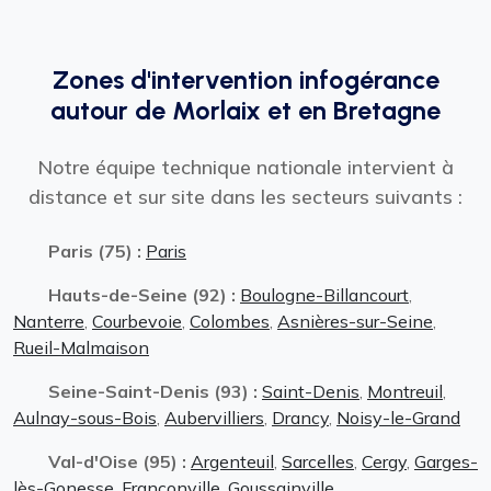
Zones d'intervention infogérance
autour de Morlaix et en Bretagne
Notre équipe technique nationale intervient à
distance et sur site dans les secteurs suivants :
Paris (75) :
Paris
Hauts-de-Seine (92) :
Boulogne-Billancourt
,
Nanterre
,
Courbevoie
,
Colombes
,
Asnières-sur-Seine
,
Rueil-Malmaison
Seine-Saint-Denis (93) :
Saint-Denis
,
Montreuil
,
Aulnay-sous-Bois
,
Aubervilliers
,
Drancy
,
Noisy-le-Grand
Val-d'Oise (95) :
Argenteuil
,
Sarcelles
,
Cergy
,
Garges-
lès-Gonesse
,
Franconville
,
Goussainville