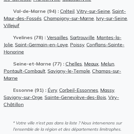
Val-de-Marne (94) :
Créteil
,
Vitry-sur-Seine
,
Saint-
Maur-des-Fossés
,
Champigny-sur-Marne
,
Ivry-sur-Seine
,
Villejuif
Yvelines (78) :
Versailles
,
Sartrouville
,
Mantes-la-
Jolie
,
Saint-Germain-en-Laye
,
Poissy
,
Conflans-Sainte-
Honorine
Seine-et-Marne (77) :
Chelles
,
Meaux
,
Melun
,
Pontault-Combault
,
Savigny-le-Temple
,
Champs-sur-
Marne
Essonne (91) :
Évry
,
Corbeil-Essonnes
,
Massy
,
Savigny-sur-Orge
,
Sainte-Geneviève-des-Bois
,
Viry-
Châtillon
* Votre ville n'est pas dans la liste ? Nous intervenons sur
l'ensemble de la région et des départements limitrophes.