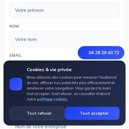
NOM
04 28 29 40 72
EMAIL
Cookies & vie privée
Nous utilisons des cookies pour mesurer l'audience
du site, diffuser nos publicités plus efficacement et
TÉLÉPHONE
améliorer votre navigation. Vous gardez la main :
tout accepter, tout refuser, ou consulter d'abord
notre
politique cookies
.
Tout refuser
Tout accepter
SOCIÉTÉ