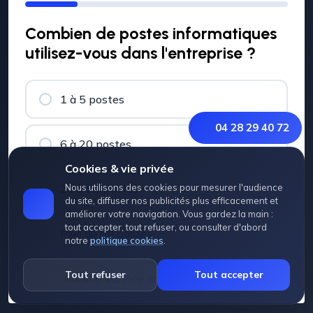
Combien de postes informatiques
utilisez-vous dans l'entreprise ?
1 à 5 postes
04 28 29 40 72
6 à 20 postes
Cookies & vie privée
21 à 50 postes
Nous utilisons des cookies pour mesurer l'audience
du site, diffuser nos publicités plus efficacement et
améliorer votre navigation. Vous gardez la main :
tout accepter, tout refuser, ou consulter d'abord
Plus de 50 postes
notre
politique cookies
.
Tout refuser
Tout accepter
Aucune donnée enregistrée, c'est anonyme.