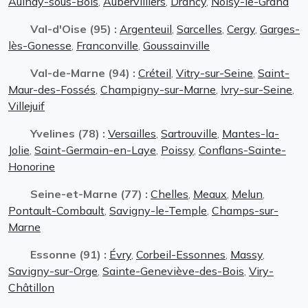
Aulnay-sous-Bois
,
Aubervilliers
,
Drancy
,
Noisy-le-Grand
Val-d'Oise (95) :
Argenteuil
,
Sarcelles
,
Cergy
,
Garges-
lès-Gonesse
,
Franconville
,
Goussainville
Val-de-Marne (94) :
Créteil
,
Vitry-sur-Seine
,
Saint-
Maur-des-Fossés
,
Champigny-sur-Marne
,
Ivry-sur-Seine
,
Villejuif
Yvelines (78) :
Versailles
,
Sartrouville
,
Mantes-la-
Jolie
,
Saint-Germain-en-Laye
,
Poissy
,
Conflans-Sainte-
Honorine
Seine-et-Marne (77) :
Chelles
,
Meaux
,
Melun
,
Pontault-Combault
,
Savigny-le-Temple
,
Champs-sur-
Marne
Essonne (91) :
Évry
,
Corbeil-Essonnes
,
Massy
,
Savigny-sur-Orge
,
Sainte-Geneviève-des-Bois
,
Viry-
Châtillon