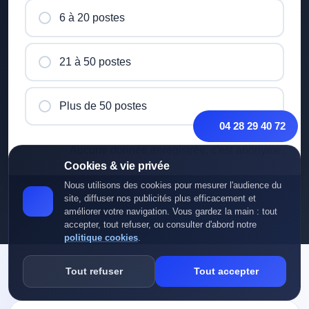
6 à 20 postes
21 à 50 postes
Plus de 50 postes
04 28 29 40 72
Aucune donnée enregistrée, c'est anonyme.
Cookies & vie privée
Nous utilisons des cookies pour mesurer l'audience du
site, diffuser nos publicités plus efficacement et
améliorer votre navigation. Vous gardez la main : tout
accepter, tout refuser, ou consulter d'abord notre
politique cookies
.
Tout refuser
Tout accepter