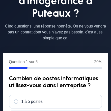
d'infogérance à
Puteaux ?
Cinq questions, une réponse honnête. On ne vous vendra
pas un contrat dont vous n'avez pas besoin, c'est aussi
simple que ça.
Question
1
sur 5
20%
Combien de postes informatiques
utilisez-vous dans l'entreprise ?
1 à 5 postes