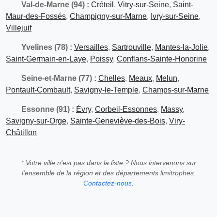
Val-de-Marne (94) :
Créteil
,
Vitry-sur-Seine
,
Saint-
Maur-des-Fossés
,
Champigny-sur-Marne
,
Ivry-sur-Seine
,
Villejuif
Yvelines (78) :
Versailles
,
Sartrouville
,
Mantes-la-Jolie
,
Saint-Germain-en-Laye
,
Poissy
,
Conflans-Sainte-Honorine
Seine-et-Marne (77) :
Chelles
,
Meaux
,
Melun
,
Pontault-Combault
,
Savigny-le-Temple
,
Champs-sur-Marne
Essonne (91) :
Évry
,
Corbeil-Essonnes
,
Massy
,
Savigny-sur-Orge
,
Sainte-Geneviève-des-Bois
,
Viry-
Châtillon
* Votre ville n'est pas dans la liste ? Nous intervenons sur
l'ensemble de la région et des départements limitrophes.
Contactez-nous.