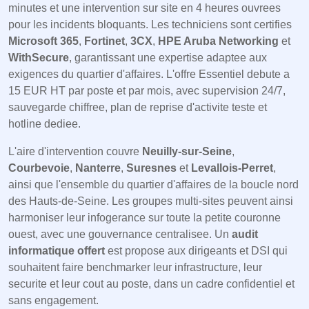
minutes et une intervention sur site en 4 heures ouvrees
pour les incidents bloquants. Les techniciens sont certifies
Microsoft 365
,
Fortinet
,
3CX
,
HPE Aruba Networking
et
WithSecure
, garantissant une expertise adaptee aux
exigences du quartier d'affaires. L'offre Essentiel debute a
15 EUR HT par poste et par mois, avec supervision 24/7,
sauvegarde chiffree, plan de reprise d'activite teste et
hotline dediee.
L'aire d'intervention couvre
Neuilly-sur-Seine
,
Courbevoie
,
Nanterre
,
Suresnes
et
Levallois-Perret
,
ainsi que l'ensemble du quartier d'affaires de la boucle nord
des Hauts-de-Seine. Les groupes multi-sites peuvent ainsi
harmoniser leur infogerance sur toute la petite couronne
ouest, avec une gouvernance centralisee. Un
audit
informatique offert
est propose aux dirigeants et DSI qui
souhaitent faire benchmarker leur infrastructure, leur
securite et leur cout au poste, dans un cadre confidentiel et
sans engagement.