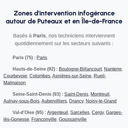
Zones d'intervention infogérance
autour de Puteaux et en Île-de-France
Basés à
Paris
, nos techniciens interviennent
quotidiennement sur les secteurs suivants :
Paris (75) :
Paris
Hauts-de-Seine (92) :
Boulogne-Billancourt
,
Nanterre
,
Courbevoie
,
Colombes
,
Asnières-sur-Seine
,
Rueil-
Malmaison
Seine-Saint-Denis (93) :
Saint-Denis
,
Montreuil
,
Aulnay-sous-Bois
,
Aubervilliers
,
Drancy
,
Noisy-le-Grand
Val-d'Oise (95) :
Argenteuil
,
Sarcelles
,
Cergy
,
Garges-
lès-Gonesse
,
Franconville
,
Goussainville