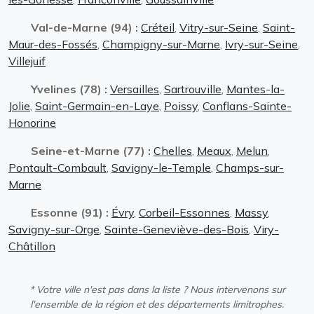
Val-de-Marne (94) :
Créteil
,
Vitry-sur-Seine
,
Saint-
Maur-des-Fossés
,
Champigny-sur-Marne
,
Ivry-sur-Seine
,
Villejuif
Yvelines (78) :
Versailles
,
Sartrouville
,
Mantes-la-
Jolie
,
Saint-Germain-en-Laye
,
Poissy
,
Conflans-Sainte-
Honorine
Seine-et-Marne (77) :
Chelles
,
Meaux
,
Melun
,
Pontault-Combault
,
Savigny-le-Temple
,
Champs-sur-
Marne
Essonne (91) :
Évry
,
Corbeil-Essonnes
,
Massy
,
Savigny-sur-Orge
,
Sainte-Geneviève-des-Bois
,
Viry-
Châtillon
* Votre ville n'est pas dans la liste ? Nous intervenons sur
l'ensemble de la région et des départements limitrophes.