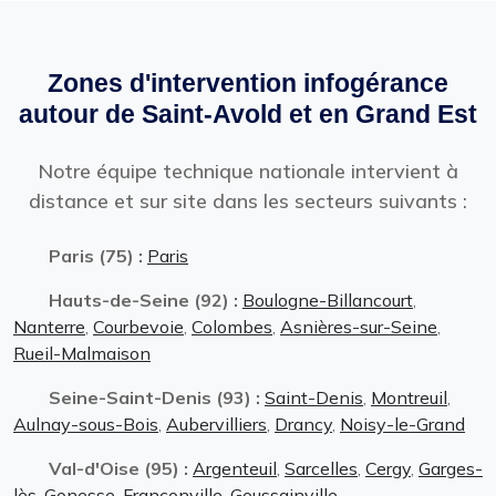
Zones d'intervention infogérance
autour de Saint-Avold et en Grand Est
Notre équipe technique nationale intervient à
distance et sur site dans les secteurs suivants :
Paris (75) :
Paris
Hauts-de-Seine (92) :
Boulogne-Billancourt
,
Nanterre
,
Courbevoie
,
Colombes
,
Asnières-sur-Seine
,
Rueil-Malmaison
Seine-Saint-Denis (93) :
Saint-Denis
,
Montreuil
,
Aulnay-sous-Bois
,
Aubervilliers
,
Drancy
,
Noisy-le-Grand
Val-d'Oise (95) :
Argenteuil
,
Sarcelles
,
Cergy
,
Garges-
lès-Gonesse
,
Franconville
,
Goussainville