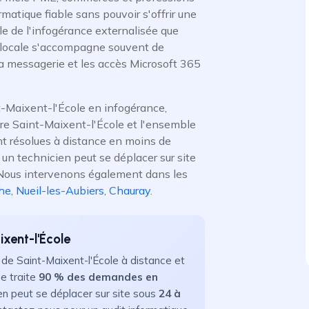
rmatique fiable sans pouvoir s'offrir une
le de l'infogérance externalisée que
 locale s'accompagne souvent de
 la messagerie et les accès Microsoft 365
-Maixent-l'École en infogérance,
uvre Saint-Maixent-l'École et l'ensemble
nt résolues à distance en moins de
un technicien peut se déplacer sur site
t. Nous intervenons également dans les
he
,
Nueil-les-Aubiers
,
Chauray
.
xent-l'École
de Saint-Maixent-l'École à distance et
ée traite
90 % des demandes en
ien peut se déplacer sur site sous
24 à