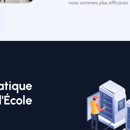
nous sommes plus efficaces.
atique
'École