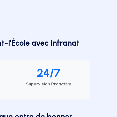
t-l'École avec Infranat
24/7
-
Supervision Proactive
ique entre de bonnes