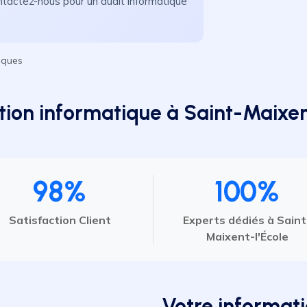
Contactez-nous pour un audit informatique
iques
tion informatique à Saint-Maixen
98%
100%
Satisfaction Client
Experts dédiés à Saint
Maixent-l'École
Votre informat