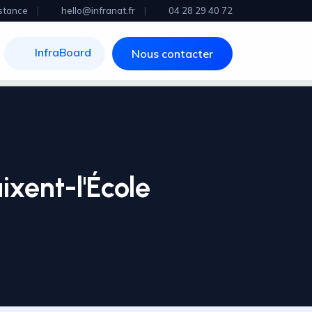
stance
|
hello@infranat.fr
|
04 28 29 40 72
InfraBoard
Nous contacter
xent-l'École