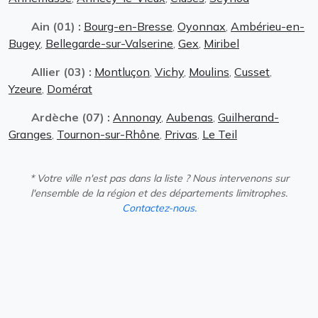
Ain (01) :
Bourg-en-Bresse
,
Oyonnax
,
Ambérieu-en-
Bugey
,
Bellegarde-sur-Valserine
,
Gex
,
Miribel
Allier (03) :
Montluçon
,
Vichy
,
Moulins
,
Cusset
,
Yzeure
,
Domérat
Ardèche (07) :
Annonay
,
Aubenas
,
Guilherand-
Granges
,
Tournon-sur-Rhône
,
Privas
,
Le Teil
* Votre ville n'est pas dans la liste ? Nous intervenons sur
l'ensemble de la région et des départements limitrophes.
Contactez-nous.