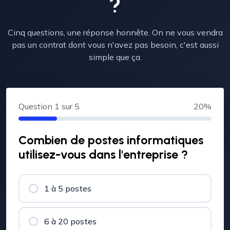
?
Cinq questions, une réponse honnête. On ne vous vendra
pas un contrat dont vous n'avez pas besoin, c'est aussi
simple que ça.
Question
1
sur 5
20%
Combien de postes informatiques
utilisez-vous dans l'entreprise ?
1 à 5 postes
6 à 20 postes