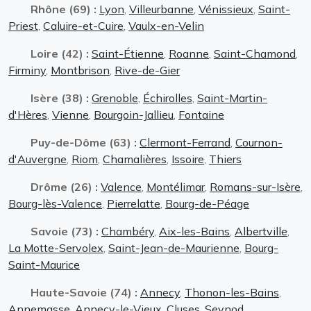
Rhône (69) :
Lyon
,
Villeurbanne
,
Vénissieux
,
Saint-
Priest
,
Caluire-et-Cuire
,
Vaulx-en-Velin
Loire (42) :
Saint-Étienne
,
Roanne
,
Saint-Chamond
,
Firminy
,
Montbrison
,
Rive-de-Gier
Isère (38) :
Grenoble
,
Échirolles
,
Saint-Martin-
d'Hères
,
Vienne
,
Bourgoin-Jallieu
,
Fontaine
Puy-de-Dôme (63) :
Clermont-Ferrand
,
Cournon-
d'Auvergne
,
Riom
,
Chamalières
,
Issoire
,
Thiers
Drôme (26) :
Valence
,
Montélimar
,
Romans-sur-Isère
,
Bourg-lès-Valence
,
Pierrelatte
,
Bourg-de-Péage
Savoie (73) :
Chambéry
,
Aix-les-Bains
,
Albertville
,
La Motte-Servolex
,
Saint-Jean-de-Maurienne
,
Bourg-
Saint-Maurice
Haute-Savoie (74) :
Annecy
,
Thonon-les-Bains
,
Annemasse
,
Annecy-le-Vieux
,
Cluses
,
Seynod