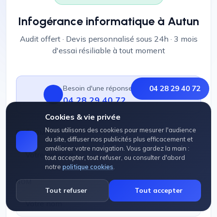
Infogérance informatique à Autun
Audit offert · Devis personnalisé sous 24h · 3 mois
d'essai résiliable à tout moment
Besoin d'une réponse immédiate ?
04 28 29 40 72
04 28 29 40 72
Cookies & vie privée
Nous utilisons des cookies pour mesurer l'audience
PRÉNOM
du site, diffuser nos publicités plus efficacement et
améliorer votre navigation. Vous gardez la main :
tout accepter, tout refuser, ou consulter d'abord
notre
politique cookies
.
NOM
Tout refuser
Tout accepter