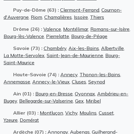
Puy-de-Dôme (63) :
Clermont-Ferrand
,
Cournon-
d'Auvergne
,
Riom
,
Chamalières
,
Issoire
,
Thiers
Drôme (26) :
Valence
,
Montélimar
,
Romans-sur-Isère
,
Bourg-lès-Valence
,
Pierrelatte
,
Bourg-de-Péage
Savoie (73) :
Chambéry
,
Aix-les-Bains
,
Albertville
,
La Motte-Servolex
,
Saint-Jean-de-Maurienne
,
Bourg-
Saint-Maurice
Haute-Savoie (74) :
Annecy
,
Thonon-les-Bains
,
Annemasse
,
Annecy-le-Vieux
,
Cluses
,
Seynod
Ain (01) :
Bourg-en-Bresse
,
Oyonnax
,
Ambérieu-en-
Bugey
,
Bellegarde-sur-Valserine
,
Gex
,
Miribel
Allier (03) :
Montluçon
,
Vichy
,
Moulins
,
Cusset
,
Yzeure
,
Domérat
Ardèche (07) :
Annonay
,
Aubenas
,
Guilherand-