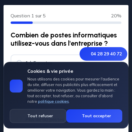
Question
1
sur 5
20%
Combien de postes informatiques
utilisez-vous dans l'entreprise ?
04 28 29 40 72
1 à 5 postes
Cookies & vie privée
Nous utilisons des cookies pour mesurer l'audience
6 à 20 postes
du site, diffuser nos publicités plus efficacement et
améliorer votre navigation. Vous gardez la main :
tout accepter, tout refuser, ou consulter d'abord
21 à 50 postes
notre
politique cookies
.
Tout refuser
Tout accepter
Plus de 50 postes