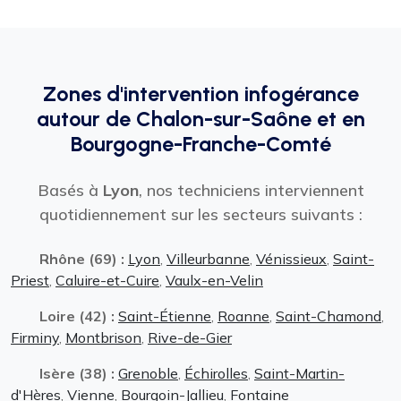
Zones d'intervention infogérance
autour de Chalon-sur-Saône et en
Bourgogne-Franche-Comté
Basés à
Lyon
, nos techniciens interviennent
quotidiennement sur les secteurs suivants :
Rhône (69) :
Lyon
,
Villeurbanne
,
Vénissieux
,
Saint-
Priest
,
Caluire-et-Cuire
,
Vaulx-en-Velin
Loire (42) :
Saint-Étienne
,
Roanne
,
Saint-Chamond
,
Firminy
,
Montbrison
,
Rive-de-Gier
Isère (38) :
Grenoble
,
Échirolles
,
Saint-Martin-
d'Hères
,
Vienne
,
Bourgoin-Jallieu
,
Fontaine