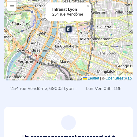
−
×
Infranat Lyon
254 rue Vendôme
Leaflet
|
©
OpenStreetMap
254 rue Vendôme, 69003 Lyon ·
Lun-Ven 08h-18h
Un accompagnement personnalisé à