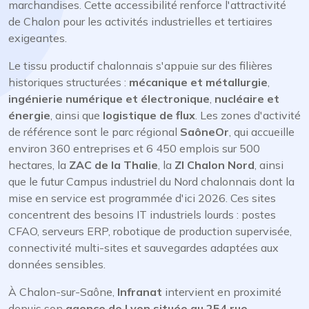
marchandises. Cette accessibilité renforce l'attractivité
de Chalon pour les activités industrielles et tertiaires
exigeantes.
Le tissu productif chalonnais s'appuie sur des filières
historiques structurées :
mécanique et métallurgie
,
ingénierie numérique et électronique
,
nucléaire et
énergie
, ainsi que
logistique de flux
. Les zones d'activité
de référence sont le parc régional
SaôneOr
, qui accueille
environ 360 entreprises et 6 450 emplois sur 500
hectares, la
ZAC de la Thalie
, la
ZI Chalon Nord
, ainsi
que le futur Campus industriel du Nord chalonnais dont la
mise en service est programmée d'ici 2026. Ces sites
concentrent des besoins IT industriels lourds : postes
CFAO, serveurs ERP, robotique de production supervisée,
connectivité multi-sites et sauvegardes adaptées aux
données sensibles.
À Chalon-sur-Saône,
Infranat
intervient en proximité
depuis son
agence de Lyon située au 254 rue