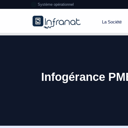
Système opérationnel
La Société
Infogérance PME