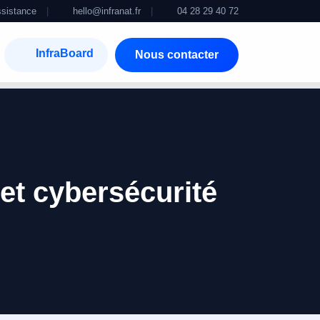
sistance
|
hello@infranat.fr
|
04 28 29 40 72
InfraBoard
Nous contacter
et cybersécurité