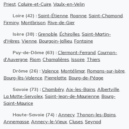
Priest
,
Caluire-et-Cuire
,
Vaulx-en-Velin
Loire (42) :
Saint-Étienne
,
Roanne
,
Saint-Chamond
,
Firminy
,
Montbrison
,
Rive-de-Gier
Isère (38) :
Grenoble
,
Échirolles
,
Saint-Martin-
d'Hères
,
Vienne
,
Bourgoin-Jallieu
,
Fontaine
Puy-de-Dôme (63) :
Clermont-Ferrand
,
Cournon-
d'Auvergne
,
Riom
,
Chamalières
,
Issoire
,
Thiers
Drôme (26) :
Valence
,
Montélimar
,
Romans-sur-Isère
,
Bourg-lès-Valence
,
Pierrelatte
,
Bourg-de-Péage
Savoie (73) :
Chambéry
,
Aix-les-Bains
,
Albertville
,
La Motte-Servolex
,
Saint-Jean-de-Maurienne
,
Bourg-
Saint-Maurice
Haute-Savoie (74) :
Annecy
,
Thonon-les-Bains
,
Annemasse
,
Annecy-le-Vieux
,
Cluses
,
Seynod