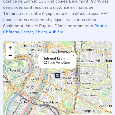
agence de Lyon (à 136 km) couvre Beaumont : 90 % des
demandes sont résolues à distance en moins de
15 minutes, et notre équipe mobile se déplace sous H+4
pour les interventions physiques. Nous intervenons
également dans le Puy-de-Dôme, notamment à
Pont-du-
Château
,
Gerzat
,
Thiers
,
Aubière
.
+
−
×
Infranat Lyon
254 rue Vendôme