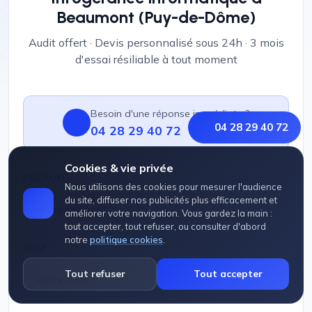
Beaumont (Puy-de-Dôme)
Audit offert · Devis personnalisé sous 24h · 3 mois
d'essai résiliable à tout moment
Besoin d'une réponse immédiate ?
04 28 29 40 72
04 28 29 40 72
Cookies & vie privée
PRÉNOM
Nous utilisons des cookies pour mesurer l'audience
du site, diffuser nos publicités plus efficacement et
améliorer votre navigation. Vous gardez la main :
tout accepter, tout refuser, ou consulter d'abord
notre
politique cookies
.
NOM
Tout refuser
Tout accepter