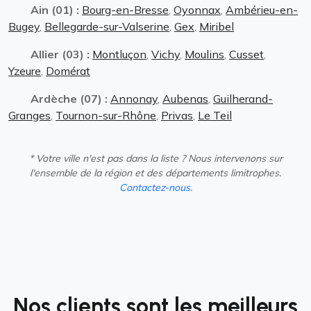
Ain (01) :
Bourg-en-Bresse
,
Oyonnax
,
Ambérieu-en-
Bugey
,
Bellegarde-sur-Valserine
,
Gex
,
Miribel
Allier (03) :
Montluçon
,
Vichy
,
Moulins
,
Cusset
,
Yzeure
,
Domérat
Ardèche (07) :
Annonay
,
Aubenas
,
Guilherand-
Granges
,
Tournon-sur-Rhône
,
Privas
,
Le Teil
* Votre ville n'est pas dans la liste ? Nous intervenons sur
l'ensemble de la région et des départements limitrophes.
Contactez-nous.
Nos clients sont les meilleurs