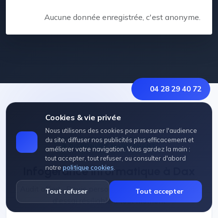
Aucune donnée enregistrée, c'est anonyme.
04 28 29 40 72
Cookies & vie privée
Nous utilisons des cookies pour mesurer l'audience
du site, diffuser nos publicités plus efficacement et
DISPONIBLE MAINTENANT
améliorer votre navigation. Vous gardez la main :
tout accepter, tout refuser, ou consulter d'abord
notre
politique cookies
.
Infogérance informatique à Dax
Audit offert · Devis personnalisé sous 24h · 3 mois
Tout refuser
Tout accepter
d'essai résiliable à tout moment