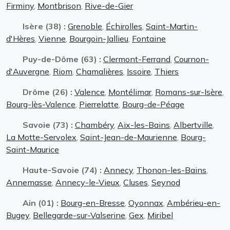
Firminy
,
Montbrison
,
Rive-de-Gier
Isère (38) :
Grenoble
,
Échirolles
,
Saint-Martin-
d'Hères
,
Vienne
,
Bourgoin-Jallieu
,
Fontaine
Puy-de-Dôme (63) :
Clermont-Ferrand
,
Cournon-
d'Auvergne
,
Riom
,
Chamalières
,
Issoire
,
Thiers
Drôme (26) :
Valence
,
Montélimar
,
Romans-sur-Isère
,
Bourg-lès-Valence
,
Pierrelatte
,
Bourg-de-Péage
Savoie (73) :
Chambéry
,
Aix-les-Bains
,
Albertville
,
La Motte-Servolex
,
Saint-Jean-de-Maurienne
,
Bourg-
Saint-Maurice
Haute-Savoie (74) :
Annecy
,
Thonon-les-Bains
,
Annemasse
,
Annecy-le-Vieux
,
Cluses
,
Seynod
Ain (01) :
Bourg-en-Bresse
,
Oyonnax
,
Ambérieu-en-
Bugey
,
Bellegarde-sur-Valserine
,
Gex
,
Miribel