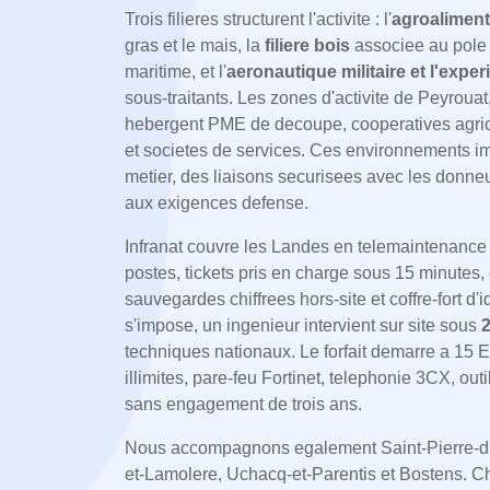
Trois filieres structurent l'activite : l'
agroaliment
gras et le mais, la
filiere bois
associee au pole d
maritime, et l'
aeronautique militaire et l'expe
sous-traitants. Les zones d'activite de Peyrou
hebergent PME de decoupe, cooperatives agric
et societes de services. Ces environnements i
metier, des liaisons securisees avec les donne
aux exigences defense.
Infranat couvre les Landes en telemaintenance
postes, tickets pris en charge sous 15 minutes, 
sauvegardes chiffrees hors-site et coffre-fort d
s'impose, un ingenieur intervient sur site sous
2
techniques nationaux. Le forfait demarre a 15 
illimites, pare-feu Fortinet, telephonie 3CX, o
sans engagement de trois ans.
Nous accompagnons egalement Saint-Pierre-d
et-Lamolere, Uchacq-et-Parentis et Bostens.