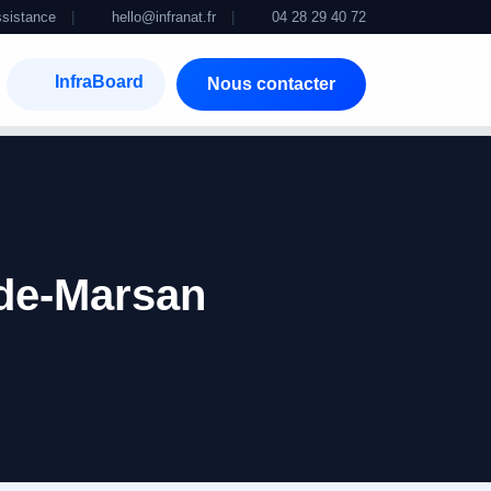
sistance
|
hello@infranat.fr
|
04 28 29 40 72
InfraBoard
Nous contacter
-de-Marsan