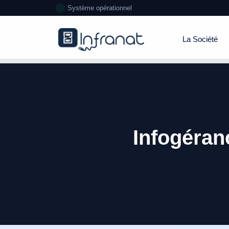
Système opérationnel
La Société
Infogéran