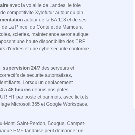
aire
avec la volaille de Landes, le foie
e competitivite Xylofutur autour du pin
rimentation
autour de la BA 118 et de ses
at, de La Pince, du Conte et de Mamoura
oles, scieries, maintenance aeronautique
mposent une haute disponibilite des ERP
urs d'ordres et une cybersecurite conforme
 :
supervision 24/7
des serveurs et
correctifs de securite automatises,
'identifiants. Lorsqu'un deplacement
4 a 48 heures
depuis nos poles
EUR HT par poste et par mois, avec tickets
utillage Microsoft 365 et Google Workspace,
u-Mont, Saint-Perdon, Bougue, Campet-
 Chaque PME landaise peut demander un