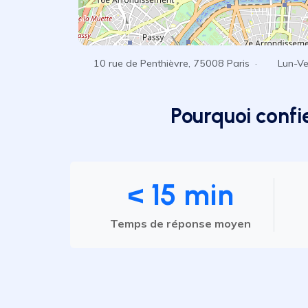
10 rue de Penthièvre, 75008 Paris ·
Lun-V
Pourquoi confi
< 15 min
Temps de réponse moyen