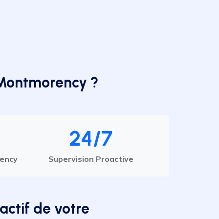
t Montmorency ?
24/7
rency
Supervision Proactive
actif de votre