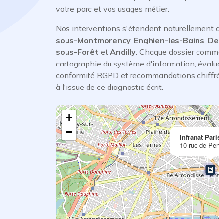
votre parc et vos usages métier.
Nos interventions s'étendent naturellement
sous-Montmorency
,
Enghien-les-Bains
,
De
sous-Forêt
et
Andilly
. Chaque dossier comm
cartographie du système d'information, évalua
conformité RGPD et recommandations chiffr
à l'issue de ce diagnostic écrit.
+
−
Infranat Pari
10 rue de Pen