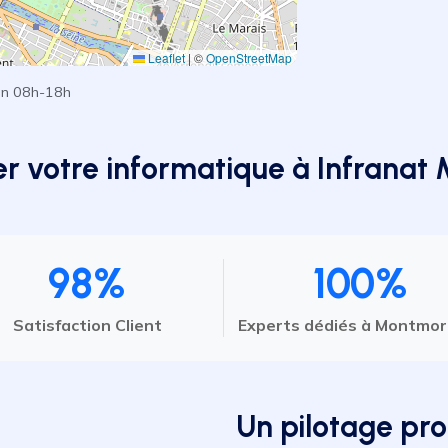
Leaflet
|
©
OpenStreetMap
en 08h-18h
er votre informatique à Infrana
98%
100%
Satisfaction Client
Experts dédiés à Montmo
Un pilotage pro