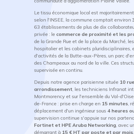
communauté d'agglomération Plaine Vallée.
Le tissu économique local est majoritairement
selon l'INSEE, la commune comptait environ
63 établissements de plus de dix collaborateur
privée : le
commerce de proximité et les pro
de la Grande Rue et de la place du Marché, le
hospitalier et les cabinets pluridisciplinaires, e
d'activités de la Butte-aux-Pères, un parc d'en
des Champeaux au nord de la ville. Ces structu
supervisée en continu.
Depuis notre agence parisienne située
10 rue
arrondissement
, les techniciens Infranat 
Montmorency et sur l'ensemble du Val-d'Oise. 
de-France : prise en charge en
15 minutes
, 
déplacement d'un ingénieur sous
4 heures o
supervision continue s'appuie sur nos partenar
Fortinet et HPE Aruba Networking
, avec u
démarrant à
15 € HT par poste et par mois