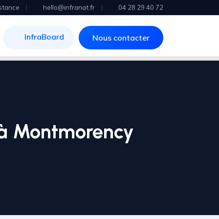
stance
|
hello@infranat.fr
|
04 28 29 40 72
InfraBoard
Nous contacter
e à Montmorency