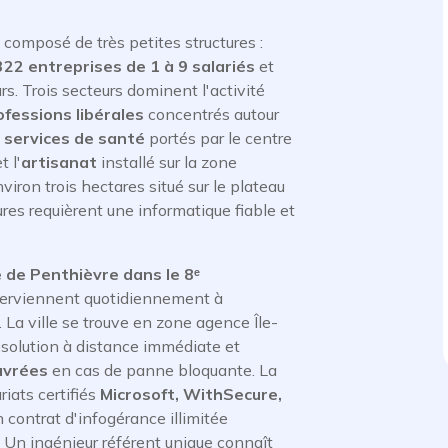
 composé de très petites structures :
322 entreprises de 1 à 9 salariés
et
s. Trois secteurs dominent l'activité
fessions libérales
concentrés autour
s
services de santé
portés par le centre
t l'
artisanat
installé sur la zone
viron trois hectares situé sur le plateau
res requièrent une informatique fiable et
 de Penthièvre dans le 8ᵉ
interviennent quotidiennement à
La ville se trouve en zone agence Île-
résolution à distance immédiate et
uvrées
en cas de panne bloquante. La
iats certifiés
Microsoft, WithSecure,
n contrat d'infogérance illimitée
. Un ingénieur référent unique connaît