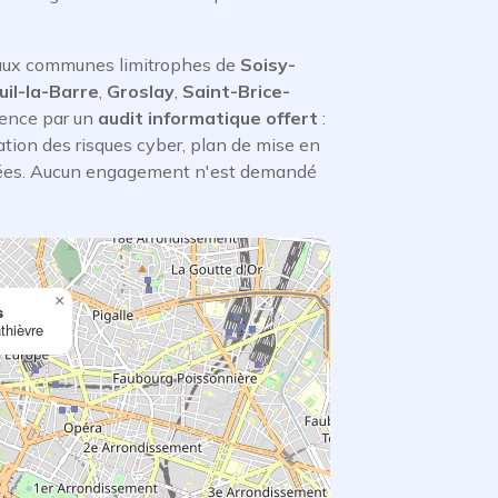
 aux communes limitrophes de
Soisy-
uil-la-Barre
,
Groslay
,
Saint-Brice-
ence par un
audit informatique offert
:
tion des risques cyber, plan de mise en
ées. Aucun engagement n'est demandé
×
s
thièvre