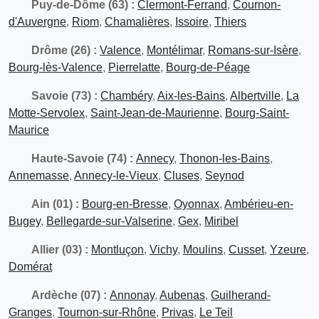
Puy-de-Dôme (63) :
Clermont-Ferrand
,
Cournon-
d'Auvergne
,
Riom
,
Chamalières
,
Issoire
,
Thiers
Drôme (26) :
Valence
,
Montélimar
,
Romans-sur-Isère
,
Bourg-lès-Valence
,
Pierrelatte
,
Bourg-de-Péage
Savoie (73) :
Chambéry
,
Aix-les-Bains
,
Albertville
,
La
Motte-Servolex
,
Saint-Jean-de-Maurienne
,
Bourg-Saint-
Maurice
Haute-Savoie (74) :
Annecy
,
Thonon-les-Bains
,
Annemasse
,
Annecy-le-Vieux
,
Cluses
,
Seynod
Ain (01) :
Bourg-en-Bresse
,
Oyonnax
,
Ambérieu-en-
Bugey
,
Bellegarde-sur-Valserine
,
Gex
,
Miribel
Allier (03) :
Montluçon
,
Vichy
,
Moulins
,
Cusset
,
Yzeure
,
Domérat
Ardèche (07) :
Annonay
,
Aubenas
,
Guilherand-
Granges
,
Tournon-sur-Rhône
,
Privas
,
Le Teil