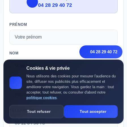
04 28 29 40 72
PRÉNOM
04 28 29 40 72
NOM
Cookies & vie privée
Nous utilisons des cookies pour mesurer l'audience du
site, diffuser nos publicités plus efficacement et
EMAIL
améliorer votre navigation. Vous gardez la main : tout
accepter, tout refuser, ou consulter d'abord notre
politique cookies
.
TÉLÉPHONE
Tout refuser
Tout accepter