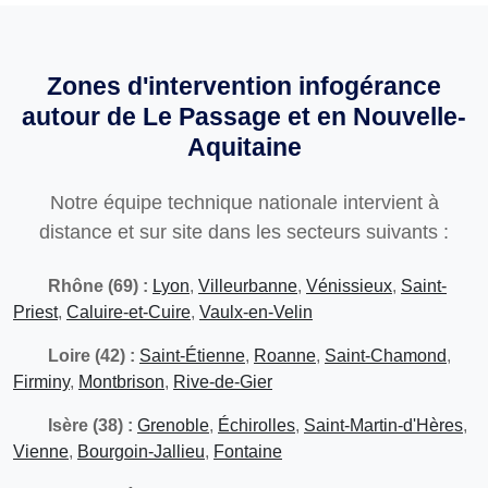
Zones d'intervention infogérance
autour de Le Passage et en Nouvelle-
Aquitaine
Notre équipe technique nationale intervient à
distance et sur site dans les secteurs suivants :
Rhône (69) :
Lyon
,
Villeurbanne
,
Vénissieux
,
Saint-
Priest
,
Caluire-et-Cuire
,
Vaulx-en-Velin
Loire (42) :
Saint-Étienne
,
Roanne
,
Saint-Chamond
,
Firminy
,
Montbrison
,
Rive-de-Gier
Isère (38) :
Grenoble
,
Échirolles
,
Saint-Martin-d'Hères
,
Vienne
,
Bourgoin-Jallieu
,
Fontaine